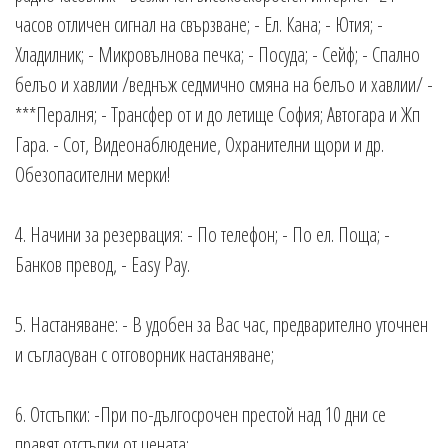
часов отличен сигнал на свързване; - Ел. Кана; - Ютия; -
Хладилник; - Микровълнова печка; - Посуда; - Сейф; - Спално
белъо и хавлии /веднъж седмично смяна на белъо и хавлии/ -
***Пералня; - Трансфер от и до летище София; Автогара и Жп
Гара. - Сот, Видеонаблюдение, Охранителни щори и др.
Обезопасителни мерки!
4. Начини за резервация: - По телефон; - По ел. Поща; -
Банков превод, - Easy Pay.
5. Настаняване: - В удобен за Вас час, предварително уточнен
и съгласуван с отговорник настаняване;
6. Отстъпки: -При по-дългосрочен престой над 10 дни се
правят отстъпки от цената;