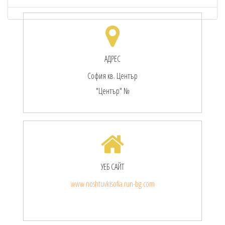
АДРЕС
София кв. Център
"Център" №
УЕБ САЙТ
www.noshtuvkisofia.run-bg.com