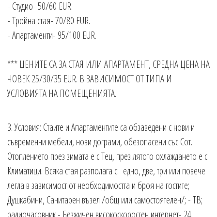
- Студио- 50/60 EUR.
- Тройна стая- 70/80 EUR.
- Апартаменти- 95/100 EUR.
*** ЦЕНИТЕ СА ЗА СТАЯ ИЛИ АПАРТАМЕНТ, СРЕДНА ЦЕНА НА
ЧОВЕК 25/30/35 EUR. В ЗАВИСИМОСТ ОТ ТИПА И
УСЛОВИЯТА НА ПОМЕЩЕНИЯТА.
3. Условия: Стаите и Апартаментите са обзаведени с нови и
съвременни мебели, нови дограми, обезопасени със Сот.
Отоплението през зимата е с Тец, през лятото охлаждането е с
Климатици. Всяка стая разполага с: едно, две, три или повече
легла в зависимост от необходимостта и броя на гостите;
Душкабини, Санитарен възел /общ или самостоятелен/; - ТВ;
радиочасовник - Безжичен високоскоростен интернет- 24